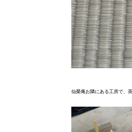
仙榮庵お隣にある工房で、