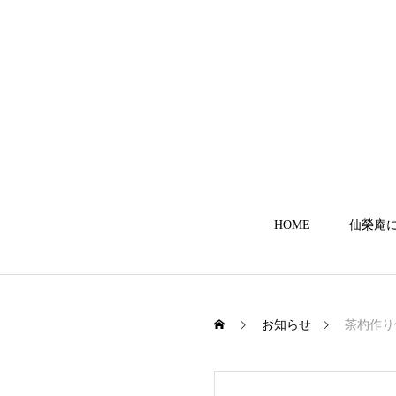
HOME
仙榮庵
お知らせ
茶杓作り