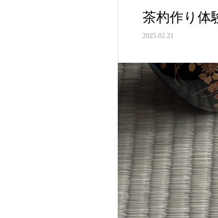
茶杓作り体
2025.02.21