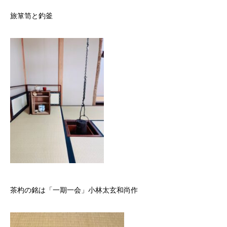
旅箪笥と釣釜
茶杓の銘は「一期一会」小林太玄和尚作