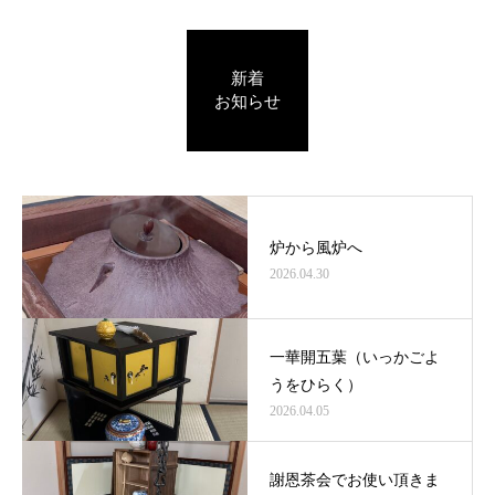
新着
お知らせ
炉から風炉へ
2026.04.30
一華開五葉（いっかごよ
うをひらく）
2026.04.05
謝恩茶会でお使い頂きま