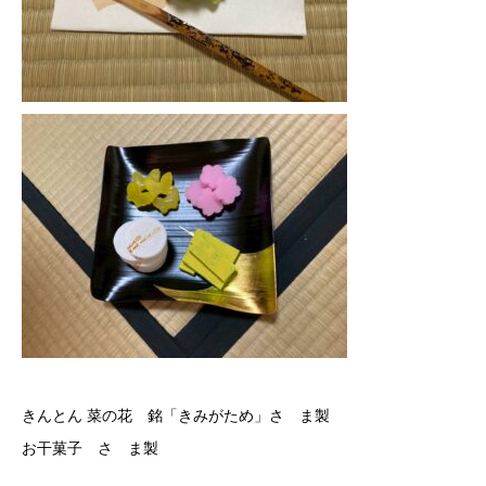
きんとん 菜の花 銘「きみがため」さゝま製
お干菓子 さゝま製